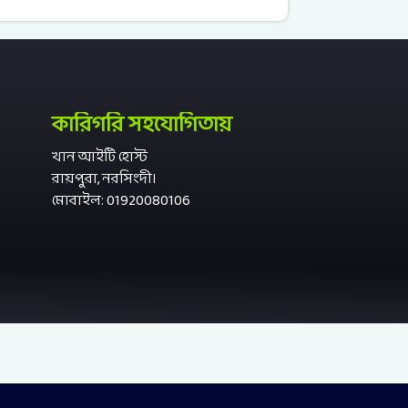
কারিগরি সহযোগিতায়
খান আইটি হোস্ট
রায়পুরা, নরসিংদী।
মোবাইল: 01920080106