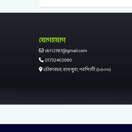
যোগাযোগ
sb112787@gmail.com
01732402080
ডৌকারচর, রায়পুরা, নরসিংদী (১৬৩০)