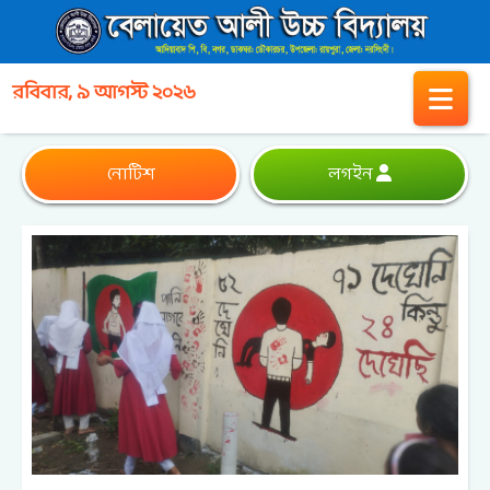
রবিবার, ৯ আগস্ট ২০২৬
নোটিশ
লগইন