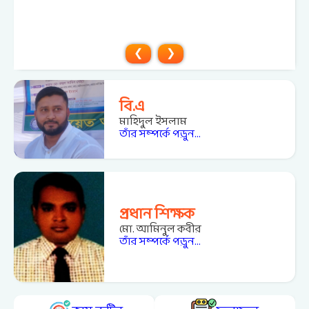
❮
❯
বি.এ
মাহিদুল ইসলাম
তাঁর সম্পর্কে পড়ুন...
প্রধান শিক্ষক
মো. আমিনুল কবীর
তাঁর সম্পর্কে পড়ুন...