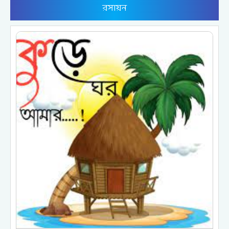
রসায়ন