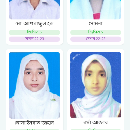
মো: আশরাফুল হক
সোমনা
জিপিএ 5
জিপিএ 5
সেশন 22-23
সেশন 22-23
বর্ষা আক্তার
মোসা:ইসরাত জাহান