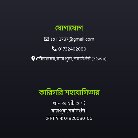
যোগাযোগ
sb112787@gmail.com
01732402080
ডৌকারচর, রায়পুরা, নরসিংদী (১৬৩০)
কারিগরি সহযোগিতায়
খান আইটি হোস্ট
রায়পুরা, নরসিংদী।
মোবাইল: 01920080106