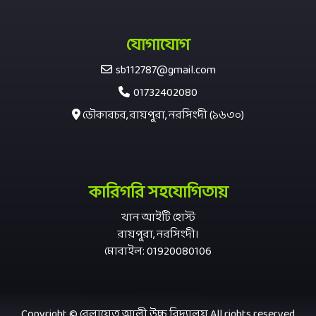
যোগাযোগ
sb112787@gmail.com
01732402080
ডৌকারচর, রায়পুরা, নরসিংদী (১৬৩০)
কারিগরি সহযোগিতায়
খান আইটি হোস্ট
রায়পুরা, নরসিংদী।
মোবাইল: 01920080106
Copyright © বেলায়েত আলী উচ্চ বিদ্যালয় All rights reserved